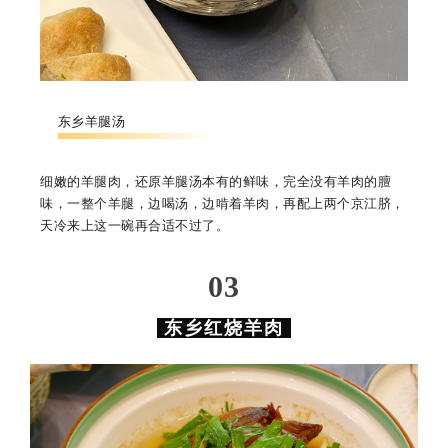
东乡羊腿汤
细嫩的羊腿肉，还原羊腿汤本有的鲜味，完全没有羊肉的膻
味，一整个羊腿，边喝汤，边啃着羊
肉，再配上两个京江脐，
天冷来上这一碗再合适不过了。
0
3
东乡红烧羊肉