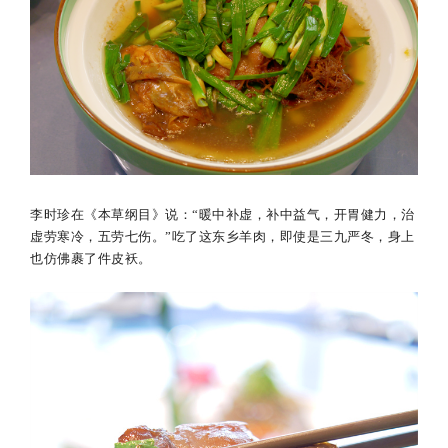
李时珍在《本草纲目》说：“暖中补虚，补中益气，开胃健力，治
虚劳寒冷，五劳七伤。”吃了这东乡羊肉，即使是三九严冬，身上
也仿佛裹了件皮袄。