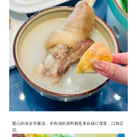
暖心的东乡羊腿汤，羊肉汤的原料都是来自镇江儒里，口味正
宗。