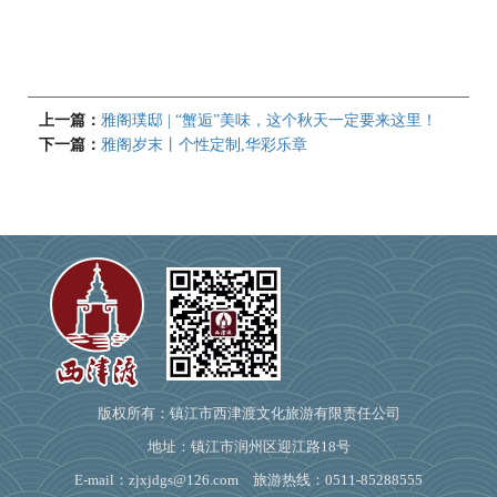
上一篇：
雅阁璞邸 | “蟹逅”美味，这个秋天一定要来这里！
下一篇：
雅阁岁末丨个性定制,华彩乐章
版权所有：镇江市西津渡文化旅游有限责任公司
地址：镇江市润州区迎江路18号
E-mail：zjxjdgs@126.com 旅游热线：0511-85288555