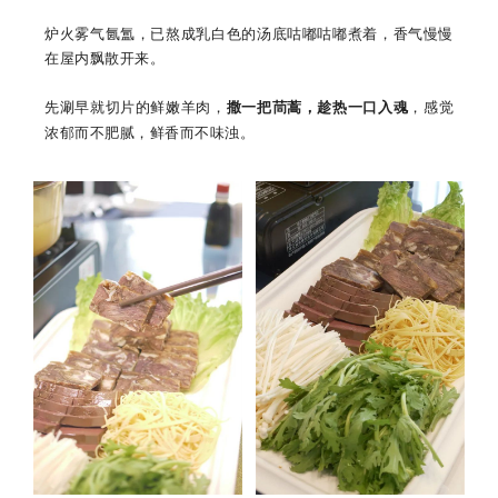
炉火雾气氤氲，已熬成乳白色的汤底咕嘟咕嘟煮着，香气慢慢
在屋内飘散开来。
先涮早就切片的鲜嫩羊肉，
撒一把茼蒿，趁热一口入魂
，感觉
浓郁而不肥腻，鲜香而不味浊。