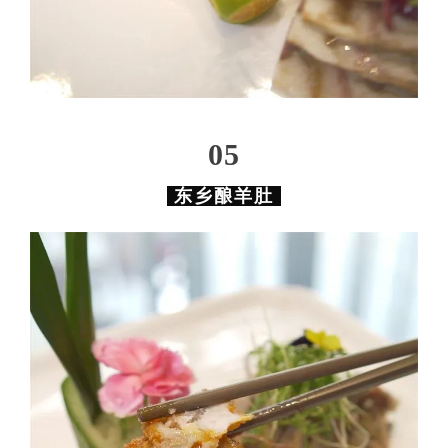
0
5
东乡酿羊肚