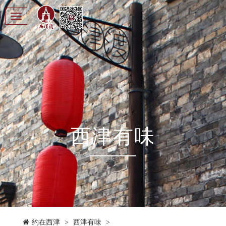
Toggle
navigation
西津有味
约在西津
>
西津有味
>