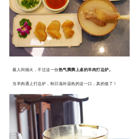
最人间烟火，不过这一份
热气腾腾上桌的羊肉打边炉。
当羊肉遇上打边炉，秋日滋补温热的这一口，真的值了！