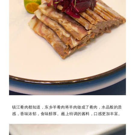
镇江肴肉都知道，东乡羊肴肉将羊肉做成了肴肉，水晶般的质
。
感，
香味浓郁，食味醇厚
蘸上特调的酱料，口感更加丰富。