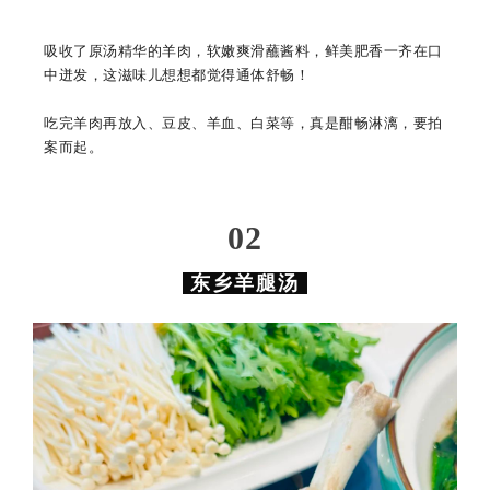
吸收了原汤精华的羊肉，软嫩爽滑
蘸酱料
，鲜美肥香一齐在口
中迸发，
这滋味儿想想都觉得通体舒畅！
吃完羊肉再放入、豆皮、羊血、白菜等，真是酣畅淋漓，要拍
案而起。
0
2
东乡羊腿汤