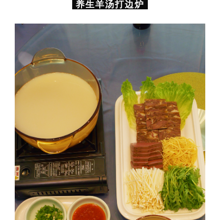
养生羊汤打边炉