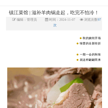
镇江菜馆 | 滋补羊肉锅走起，吃完不怕冷！
编辑：管理员
时间：2024-11-07
浏览次数
97
次
●
秋的婉转开场
●
味蕾的全新转折
●
一期一会的秋味
●
就这样翩翩而来