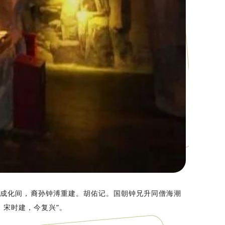
明成化间，裔孙钟溥重建。胡佑记。国朝钟兄升同僧海潮
。宋时建，今复兴”。