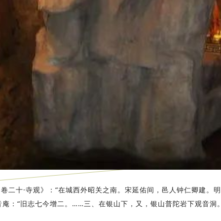
·卷二十·寺观》：“在城西外昭关之南。宋延佑间，邑人钟仁卿建。
观音庵：“旧志七今增二。……三、在银山下，又，银山普陀岩下观音洞