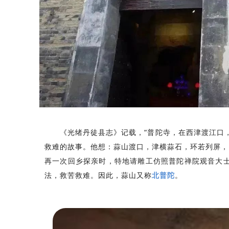
《光绪丹徒县志》记载，“普陀寺，在西津渡江口
救难的故事。他想：蒜山渡口，津横蒜石，环若列屏，
再一次回乡探亲时，特地请雕工仿照普陀禅院观音大
法，救苦救难。因此，蒜山又称
北普陀
。