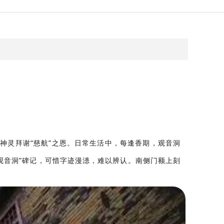
神灵拜谢“慈航”之恩。日常生活中，每逢香期，观音洞
观音洞”碑记，可惜
字迹漫漶
，难以辨认。南侧门额上刻