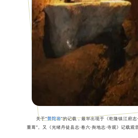
关于“
普陀岩
”的记载，最早出现于《乾隆镇江府志
重葺”。又《光绪丹徒县志·卷六·舆地志·寺观》记载