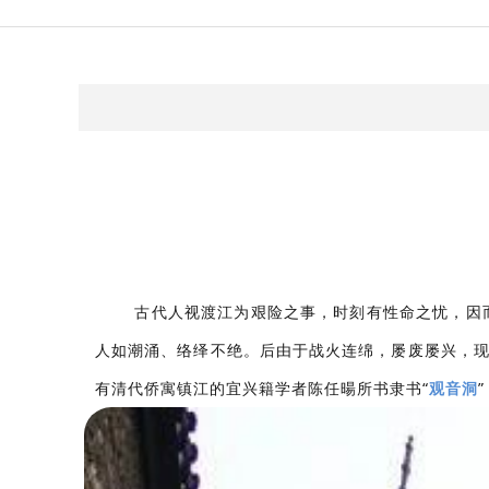
古代人视渡江为艰险之事，时刻有性命之忧，因
人如潮涌、络绎不绝。后由于战火连绵，屡废屡兴，现建
有清代侨寓镇江的宜兴籍学者陈任暘所书隶书“
观音洞
”