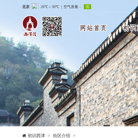
初识西津
>
街区介绍
>