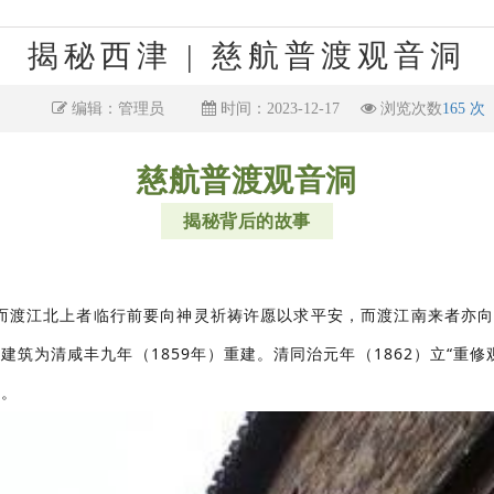
揭秘西津 | 慈航普渡观音洞
编辑：管理员
时间：2023-12-17
浏览次数
165 次
慈航普渡
观音洞
揭秘背后的故事
而渡江北上者临行前要向神灵祈祷许愿以求平安，而渡江南来者亦向
筑为清咸丰九年（1859年）重建。清同治元年（1862）立“重修
 。