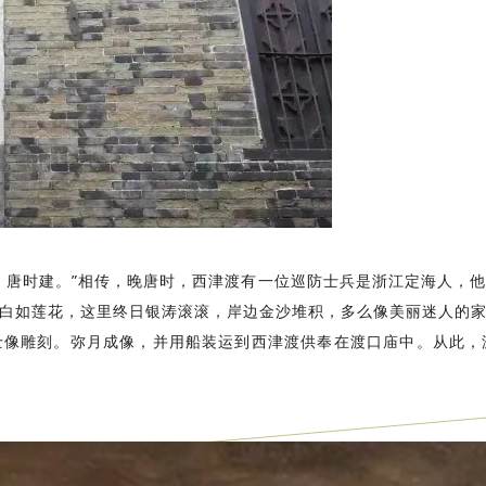
，唐时建。”相传，晚唐时，西津渡有一位巡防士兵是浙江定海人，
白如莲花，这里终日银涛滚滚，岸边金沙堆积，多么像美丽迷人的
士像雕刻。弥月成像，并用船装运到西津渡供奉在渡口庙中。从此，